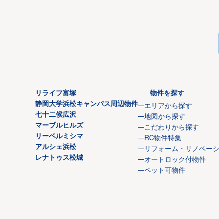
リライフ富塚
物件を探す
静岡大学浜松
キャンパス周辺物件
エリアから探す
七十二候広沢
地図から探す
マーブルヒルズ
こだわりから探す
リーベルミシマ
RC物件特集
アルシェ浜松
リフォーム・リノベー
レナトゥス松城
オートロック付物件
ペット可物件