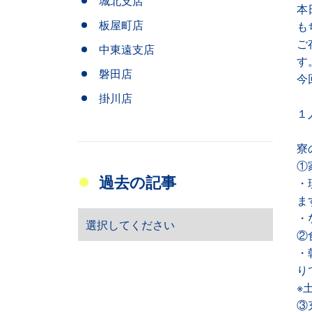
城北支店
本
板屋町店
も
ご
中東遠支店
す
磐田店
今
掛川店
１
寮
①
過去の記事
・
ま
・
②
・
り
※
③