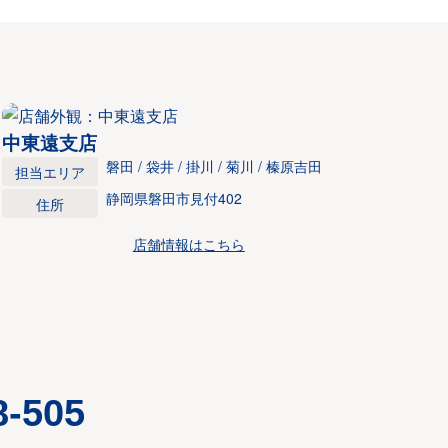
中東遠支店
磐田 / 袋井 / 掛川 / 菊川 / 榛原吉田
担当エリア
静岡県磐田市見付402
住所
店舗情報はこちら
8-505