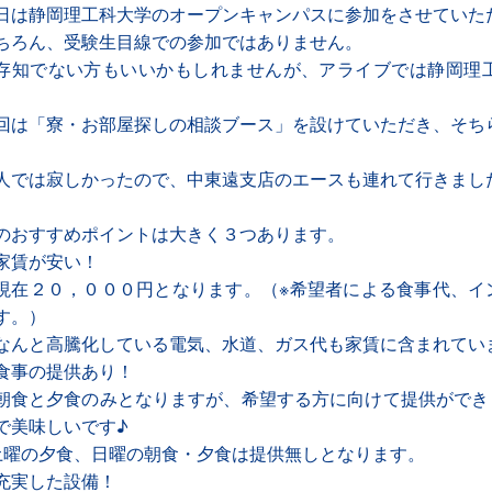
日は静岡理工科大学のオープンキャンパスに参加をさせていた
ちろん、受験生目線での参加ではありません。
存知でない方もいいかもしれませんが、アライブでは静岡理
。
回は「寮・お部屋探しの相談ブース」を設けていただき、そち
人では寂しかったので、中東遠支店のエースも連れて行きました
のおすすめポイントは大きく３つあります。
家賃が安い！
現在２０，０００円となります。（※希望者による食事代、イ
す。）
なんと高騰化している電気、水道、ガス代も家賃に含まれてい
食事の提供あり！
朝食と夕食のみとなりますが、希望する方に向けて提供ができ
で美味しいです♪
土曜の夕食、日曜の朝食・夕食は提供無しとなります。
充実した設備！