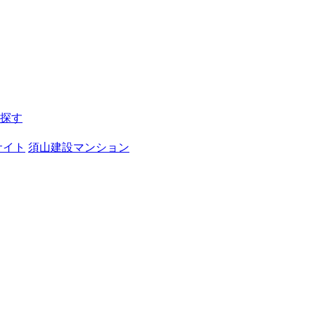
探す
サイト
須山建設マンション