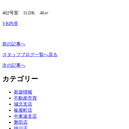
402号室 1LDK 46㎡
VR内見
前の記事へ
スタッフブログ一覧へ戻る
次の記事へ
カテゴリー
新築情報
不動産売買
城北支店
板屋町店
中東遠支店
磐田店
掛川店