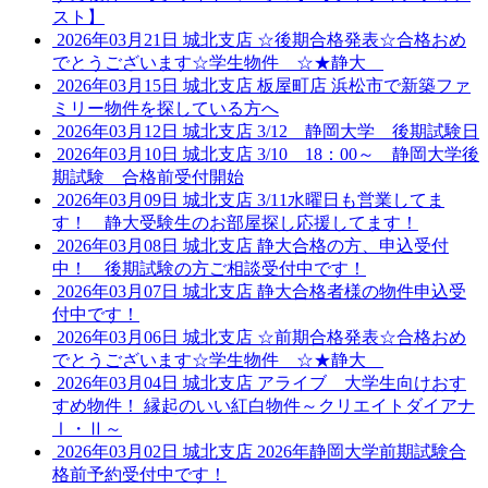
スト】
2026年03月21日
城北支店
☆後期合格発表☆合格おめ
でとうございます☆学生物件 ☆★静大
2026年03月15日
城北支店
板屋町店
浜松市で新築ファ
ミリー物件を探している方へ
2026年03月12日
城北支店
3/12 静岡大学 後期試験日
2026年03月10日
城北支店
3/10 18：00～ 静岡大学後
期試験 合格前受付開始
2026年03月09日
城北支店
3/11水曜日も営業してま
す！ 静大受験生のお部屋探し応援してます！
2026年03月08日
城北支店
静大合格の方、申込受付
中！ 後期試験の方ご相談受付中です！
2026年03月07日
城北支店
静大合格者様の物件申込受
付中です！
2026年03月06日
城北支店
☆前期合格発表☆合格おめ
でとうございます☆学生物件 ☆★静大
2026年03月04日
城北支店
アライブ 大学生向けおす
すめ物件！ 縁起のいい紅白物件～クリエイトダイアナ
Ⅰ・Ⅱ～
2026年03月02日
城北支店
2026年静岡大学前期試験合
格前予約受付中です！