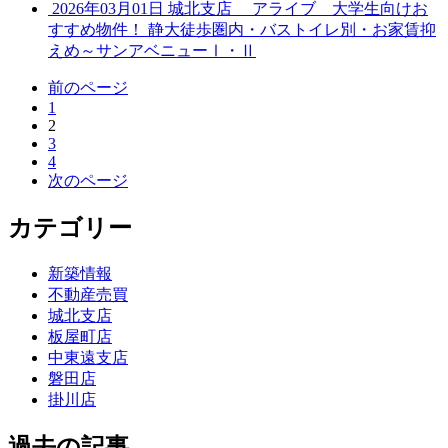
2026年03月01日
城北支店
アライブ 大学生向けお
すすめ物件！ 静大徒歩圏内・バストイレ別・お家賃抑
えめ～サンアベニューⅠ・Ⅱ
前のページ
1
2
3
4
次のページ
カテゴリー
新築情報
不動産売買
城北支店
板屋町店
中東遠支店
磐田店
掛川店
過去の記事