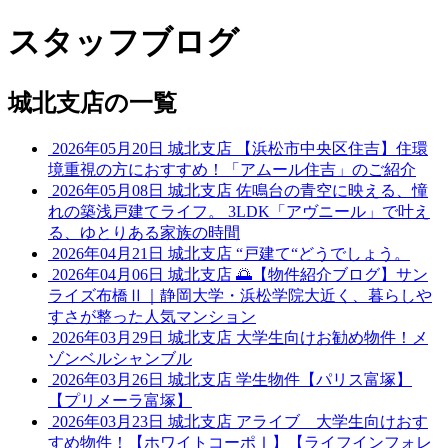
スタッフブログ
城北支店の一覧
2026年05月20日
城北支店
【浜松市中央区住吉】住環
境重視の方におすすめ！「アムール住吉」のご紹介
2026年05月08日
城北支店
佐鳴台の青空に映える、憧
れの築浅戸建てライフ。 3LDK「アヴニール」で叶え
る、ゆとりある家族の時間
2026年04月21日
城北支店
“戸建て“どうでしょう。
2026年04月06日
城北支店
🌅【物件紹介ブログ】サン
ライズ布橋Ⅱ｜静岡大学・浜松学院大近く、暮らしや
すさが整った人気マンション
2026年03月29日
城北支店
大学生向けお勧め物件！メ
ゾンベルシャンブル
2026年03月26日
城北支店
学生物件【パリス富塚】
【プリメーラ富塚】
2026年03月23日
城北支店
アライブ 大学生向けおす
すめ物件！【ホワイトコーポⅠ】【ライフインフォレ