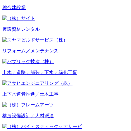
総合建設業
仮設資材レンタル
リフォーム／
メンテナンス
土木／道路／舗装／
下水／緑化工事
上下水道管推進／
土木工事
構造設備設計／
人材派遣