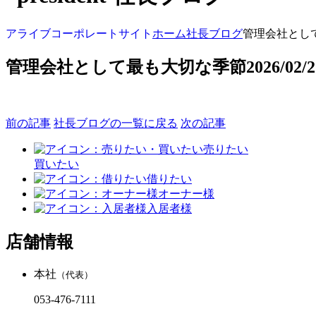
アライブコーポレートサイト
ホーム
社長ブログ
管理会社とし
管理会社として最も大切な季節
2026/02/2
前の記事
社長ブログの一覧に戻る
次の記事
売りたい
買いたい
借りたい
オーナー様
入居者様
店舗情報
本社
（代表）
053-476-7111