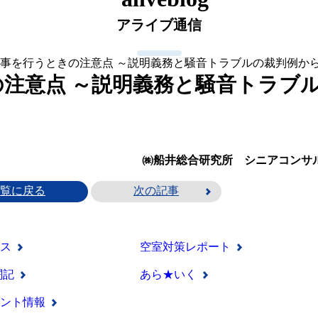
アライブ通信
事を行うときの注意点 ～説明義務と騒音トラブルの裁判例か
注意点 ～説明義務と騒音トラブ
合研究所
シニアコン
覧に戻る
次の記事
ス
空室対策レポート
闘記
あら★いく
ント情報