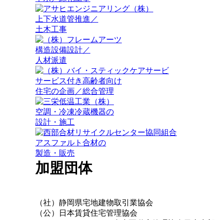
上下水道管推進／
土木工事
構造設備設計／
人材派遣
サービス付き高齢者向け
住宅の企画／総合管理
空調・冷凍冷蔵機器の
設計・施工
アスファルト合材の
製造・販売
加盟団体
（社）静岡県宅地建物取引業協会
（公）日本賃貸住宅管理協会