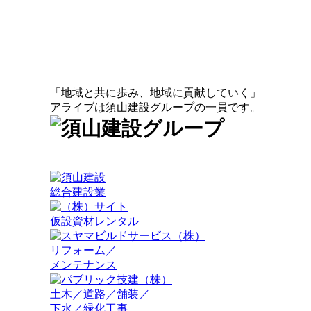
「地域と共に歩み、地域に貢献していく」
アライブは須山建設グループの一員です。
総合建設業
仮設資材レンタル
リフォーム／
メンテナンス
土木／道路／舗装／
下水／緑化工事