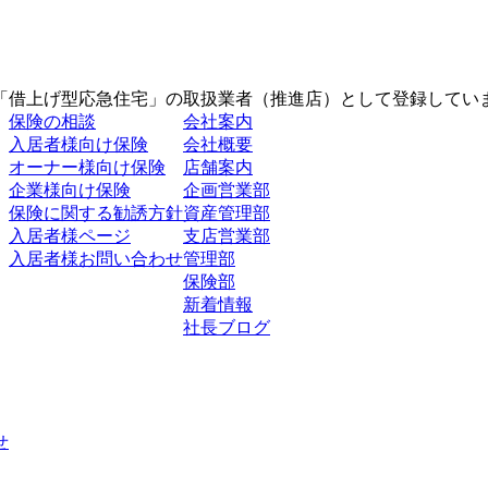
）
「借上げ型応急住宅」の取扱業者（推進店）として登録してい
保険の相談
会社案内
入居者様向け保険
会社概要
オーナー様向け保険
店舗案内
企業様向け保険
企画営業部
保険に関する勧誘方針
資産管理部
入居者様ページ
支店営業部
入居者様お問い合わせ
管理部
保険部
新着情報
社長ブログ
せ