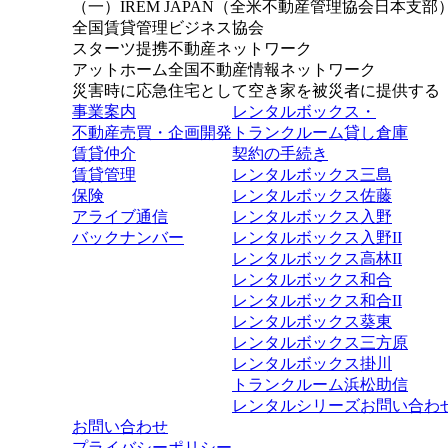
（一）IREM JAPAN（全米不動産管理協会日本支部
全国賃貸管理ビジネス協会
スターツ提携不動産ネットワーク
アットホーム全国不動産情報ネットワーク
災害時に応急住宅として空き家を被災者に提供する
事業案内
レンタルボックス・
不動産売買・企画開発
トランクルーム貸し倉庫
賃貸仲介
契約の手続き
賃貸管理
レンタルボックス三島
保険
レンタルボックス佐藤
アライブ通信
レンタルボックス入野
バックナンバー
レンタルボックス入野II
レンタルボックス高林II
レンタルボックス和合
レンタルボックス和合II
レンタルボックス葵東
レンタルボックス三方原
レンタルボックス掛川
トランクルーム浜松助信
レンタルシリーズお問い合わ
お問い合わせ
プライバシーポリシー