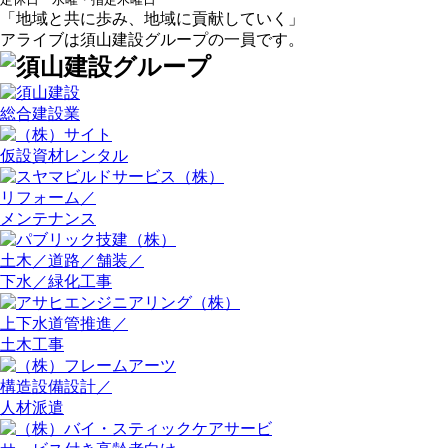
定休日 水曜・指定木曜日
「地域と共に歩み、地域に貢献していく」
アライブは須山建設グループの一員です。
総合建設業
仮設資材レンタル
リフォーム／
メンテナンス
土木／道路／舗装／
下水／緑化工事
上下水道管推進／
土木工事
構造設備設計／
人材派遣