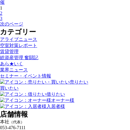
催
1
2
3
次のページ
カテゴリー
アライブニュース
空室対策レポート
賃貸管理
総資産管理 奮闘記
あら★いく
業界ニュース
セミナー・イベント情報
売りたい
買いたい
借りたい
オーナー様
入居者様
店舗情報
本社
（代表）
053-476-7111