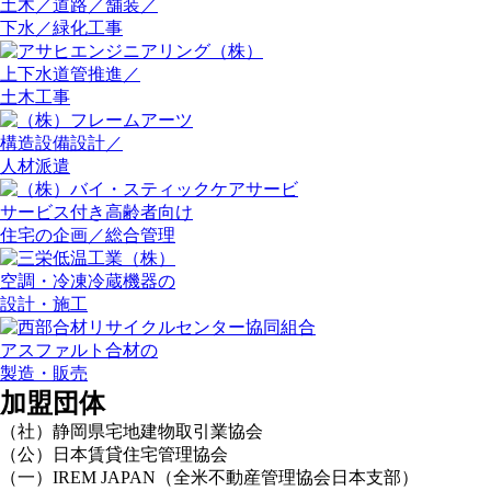
土木／道路／舗装／
下水／緑化工事
上下水道管推進／
土木工事
構造設備設計／
人材派遣
サービス付き高齢者向け
住宅の企画／総合管理
空調・冷凍冷蔵機器の
設計・施工
アスファルト合材の
製造・販売
加盟団体
（社）静岡県宅地建物取引業協会
（公）日本賃貸住宅管理協会
（一）IREM JAPAN（全米不動産管理協会日本支部）