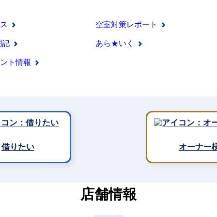
ス
空室対策レポート
闘記
あら★いく
ント情報
借りたい
オーナー
店舗情報