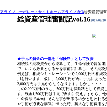
アライブコーポレートサイト
ホーム
アライブ通信
総資産管理奮闘記
総資産管理奮闘記vol.16
2017/09/30
★手元の資金の一部を「保険料」として投資
相続税の納税資金から逆算して、生命保険で資産運
で、いくら必要となるかを事前に計算し、その納税
例えば、相続シミュレーションで 2,000万円の相
用を行います。仮に、2,000万円が既に手元にあっ
2,000万円は手元からなくなります。しかし・・・
この2,000万円のうち、500万円を保険料として投
す。残金1,500万円は手元で自由に使えますから
生命保険で本当にそんな事が出来るのかと思われる
や手術が必要な病気に
罹った時、莫大な手術費用を