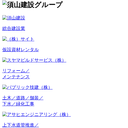
総合建設業
仮設資材レンタル
リフォーム／
メンテナンス
土木／道路／舗装／
下水／緑化工事
上下水道管推進／