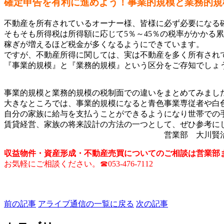
確定申告を有利に進めよう！
事業的
規模と業務的
規
不動産を所有されているオーナー様、皆様に必ず必要になる
そもそも所得税は所得額に応じて5％～45％の税率がかかる
稼ぎが増えるほど税金が多くなるようにできています。
ですが、不動産所得に関しては、実は不動産を多く所有され
『事業的規模』と『業務的規模』という区分をご存知でしょ
事業的規模と業務的規模の税制面での違いをまとめてみまし
大きなところでは、事業的規模になると青色事業専従者や白
自分の家族に給与を支払うことができるようになり世帯での
賃貸経営、家族の将来設計の方法の一つとして、ぜひ参考に
１１１１１１１１１１①１１①１１①１１①
営業部 大川賢
収益物件・資産形成・不動産売買についてのご相談は営業部
お気軽にご相談ください。☎053-476-7112
前の記事
アライブ通信の一覧に戻る
次の記事