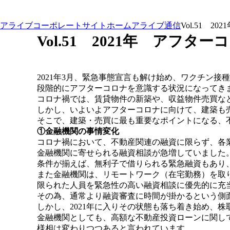
アライブコーポレートサイト
ホーム
アライブ通信
Vol.51 
Vol.51 2021年 ア
2021年3月、緊急事態宣言も解け始め、ワクチン接
段階的にアフターコロナを意識する状況になってき
コロナ禍では、賃貸物件の新築や、収益物件売買な
しかし、いよいよアフターコロナに向けて、建築も
そこで、建築・売買に最も重要なポイントになる、
①
金融機関の
事情変化
コロナ禍において、不動産関連の融資に限らず、各
金融機関に寄せられる融資相談が急増していました
条件が揃えば、無利子で借りられる緊急融資もあり
また金融機関は、リモートワーク（在宅勤務）を取
限られた人員を緊急性の高い融資相談に優先的に充
その為、通常より融資審査に時間が掛かるという側
しかし、2021年に入りその状態も落ち着き始め、
金融機関としても、高額な不動産投資ローンに関し
様相は変わりつつあると言われています。